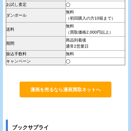
お試し査定
◯
無料
ダンボール
（初回購入の方10箱まで）
無料
送料
（買取価格2,000円以上）
商品到着後
期間
通常2営業日
振込手数料
無料
キャンペーン
◯
漫画を売るなら漫画買取ネットへ
ブックサプライ