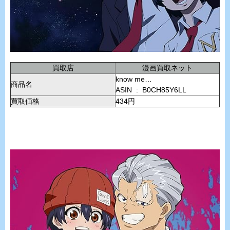
買取店
漫画買取ネット
know me…
商品名
ASIN ‏ : ‎ B0CH85Y6LL
買取価格
434円