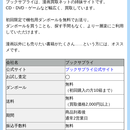
ブックサプライは、漫画買取ネットの姉妹サイトです。
CD・DVD・ゲームなど幅広く、買取しています。
初回限定で梱包用ダンボールを無料でお送り。
ダンボールを買うことも、探す手間もなく、より一層楽にご利用
していただけます。
漫画以外にも売りたい書籍がたくさん……という方には、オスス
メです。
会社名
ブックサプライ
公式サイト
ブックサプライ公式サイト
お試し査定
◯
無料
ダンボール
（初回購入の方10箱まで）
無料
送料
（買取価格2,000円以上）
商品到着後
期間
通常2営業日
振込手数料
無料