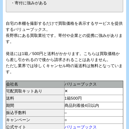
・寄付に強みがある
自宅の本棚を撮影するだけで買取価格を表示するサービスを提供
するバリューブックス。
長野県にある買取業社です。寄付や企業との提携に強みがありま
す。
発送には1箱／500円と送料がかかります。こちらは買取価格か
ら差し引かれるので後から請求されることはありません。
ただし業界では珍しくキャンセル時の返送料は無料となっていま
す。
会社名
バリューブックス
宅配買取キットあり
✕
送料
1箱500円
期間
商品到着後4日以内
振込手数料
–
キャンペーン
○
公式サイト
バリューブックス