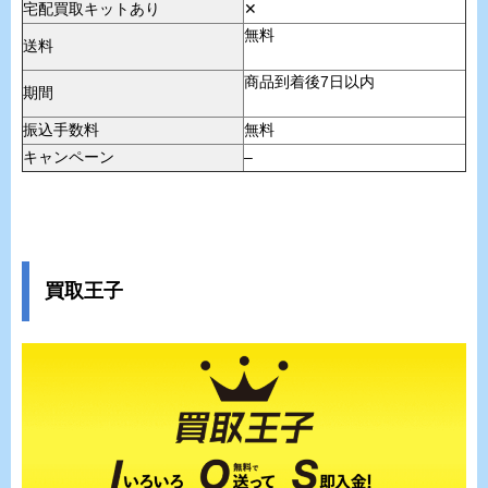
宅配買取キットあり
✕
無料
送料
商品到着後7日以内
期間
振込手数料
無料
キャンペーン
–
買取王子