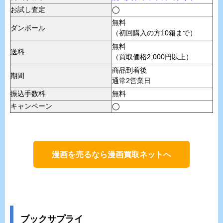
お試し査定
◯
無料
ダンボール
（初回購入の方10箱まで）
無料
送料
（買取価格2,000円以上）
商品到着後
期間
通常2営業日
振込手数料
無料
キャンペーン
◯
漫画を売るなら漫画買取ネットへ
ブックサプライ