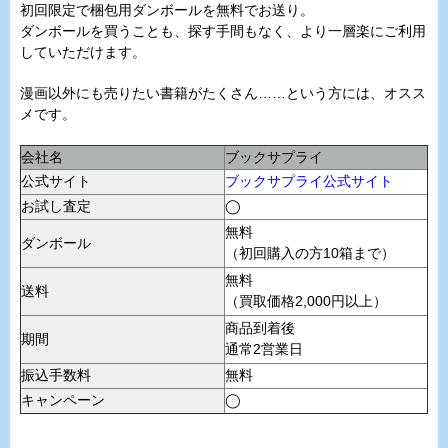
初回限定で梱包用ダンボールを無料でお送り。
ダンボールを買うことも、探す手間もなく、より一層楽にご利用
していただけます。
漫画以外にも売りたい書籍がたくさん……という方には、オスス
メです。
会社名
ブックサプライ
公式サイト
ブックサプライ公式サイト
お試し査定
◯
無料
ダンボール
（初回購入の方10箱まで）
無料
送料
（買取価格2,000円以上）
商品到着後
期間
通常2営業日
振込手数料
無料
キャンペーン
◯