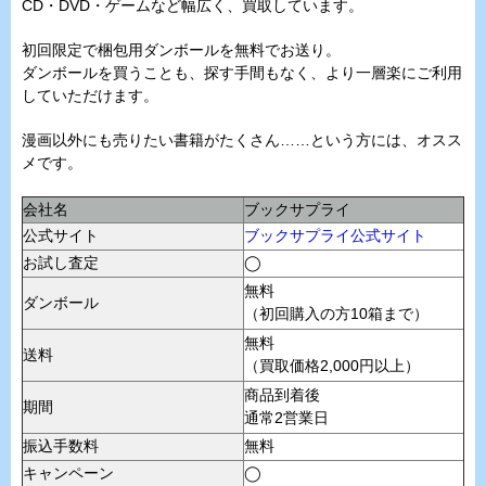
CD・DVD・ゲームなど幅広く、買取しています。
初回限定で梱包用ダンボールを無料でお送り。
ダンボールを買うことも、探す手間もなく、より一層楽にご利用
していただけます。
漫画以外にも売りたい書籍がたくさん……という方には、オスス
メです。
会社名
ブックサプライ
公式サイト
ブックサプライ公式サイト
お試し査定
◯
無料
ダンボール
（初回購入の方10箱まで）
無料
送料
（買取価格2,000円以上）
商品到着後
期間
通常2営業日
振込手数料
無料
キャンペーン
◯