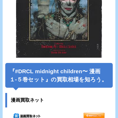
『#DRCL midnight children〜 漫画
１-５巻セット』の買取相場を知ろう。
漫画買取ネット