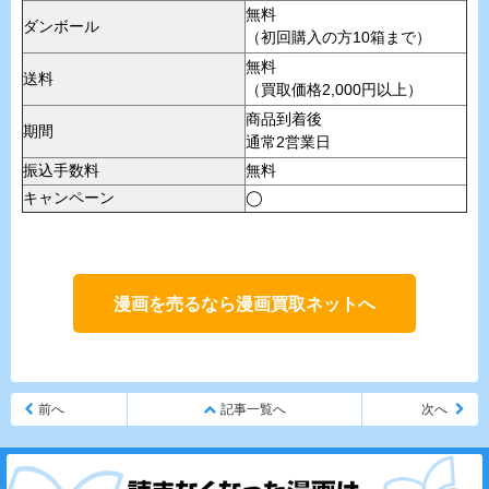
無料
ダンボール
（初回購入の方10箱まで）
無料
送料
（買取価格2,000円以上）
商品到着後
期間
通常2営業日
振込手数料
無料
キャンペーン
◯
漫画を売るなら漫画買取ネットへ
前へ
記事一覧へ
次へ