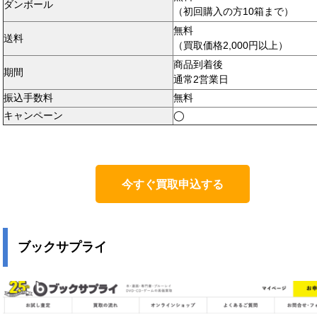
ダンボール
（初回購入の方10箱まで）
無料
送料
（買取価格2,000円以上）
商品到着後
期間
通常2営業日
振込手数料
無料
キャンペーン
◯
今すぐ買取申込する
ブックサプライ