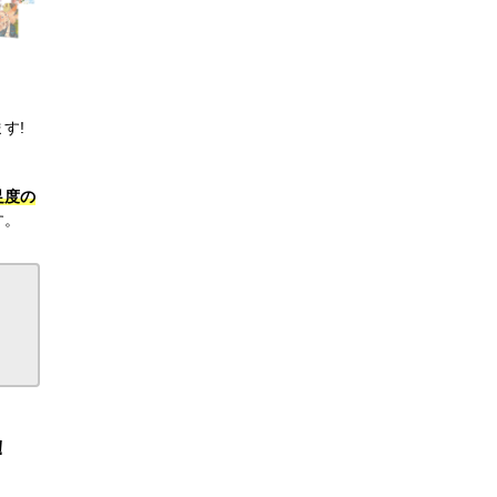
す!
足度の
す。
！