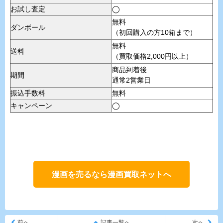
お試し査定
◯
無料
ダンボール
（初回購入の方10箱まで）
無料
送料
（買取価格2,000円以上）
商品到着後
期間
通常2営業日
振込手数料
無料
キャンペーン
◯
漫画を売るなら漫画買取ネットへ
前へ
記事一覧へ
次へ