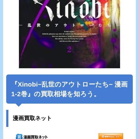
『Xinobi−乱世のアウトローたち− 漫画
1-2巻』の買取相場を知ろう。
漫画買取ネット