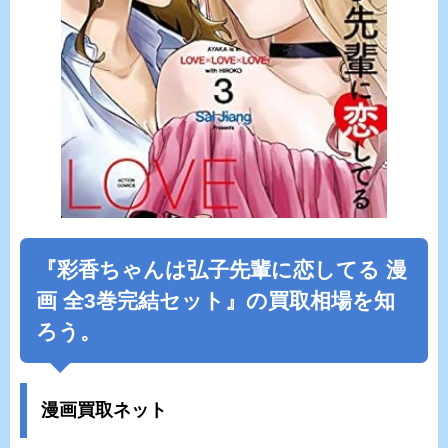
『
彩香ちゃんは弘子先輩に恋してる
漫
画 全3巻完結セット』の買取相場を知
ろう。
漫画買取ネット