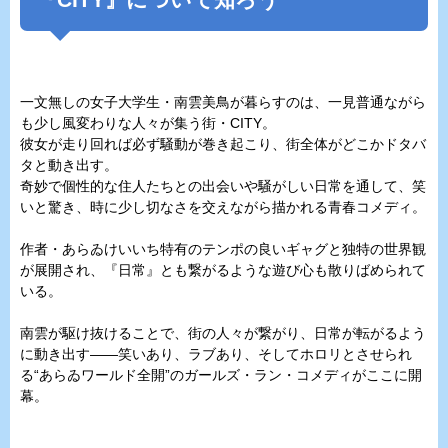
一文無しの女子大学生・南雲美鳥が暮らすのは、一見普通ながら
も少し風変わりな人々が集う街・CITY。
彼女が走り回れば必ず騒動が巻き起こり、街全体がどこかドタバ
タと動き出す。
奇妙で個性的な住人たちとの出会いや騒がしい日常を通して、笑
いと驚き、時に少し切なさを交えながら描かれる青春コメディ。
作者・あらゐけいいち特有のテンポの良いギャグと独特の世界観
が展開され、『日常』とも繋がるような遊び心も散りばめられて
いる。
南雲が駆け抜けることで、街の人々が繋がり、日常が転がるよう
に動き出す――笑いあり、ラブあり、そしてホロリとさせられ
る“あらゐワールド全開”のガールズ・ラン・コメディがここに開
幕。