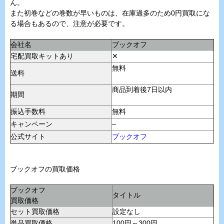
ん。
また初巻などの巻数が早いものは、在庫過多のため0円買取にな
る場合もあるので、注意が必要です。
会社名
ブックオフ
宅配買取キットあり
✕
無料
送料
商品到着後7日以内
期間
振込手数料
無料
キャンペーン
–
公式サイト
ブックオフ
ブックオフの買取価格
ブックオフ
タイトル
買取価格
セット買取価格
設定なし
単品買取価格
100円～300円